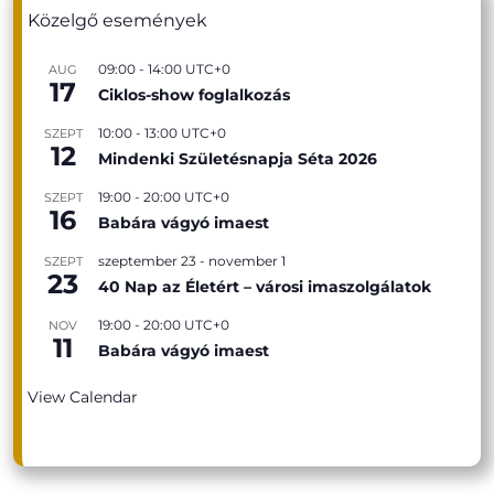
Közelgő események
09:00
-
14:00
UTC+0
AUG
17
Ciklos-show foglalkozás
10:00
-
13:00
UTC+0
SZEPT
12
Mindenki Születésnapja Séta 2026
19:00
-
20:00
UTC+0
SZEPT
16
Babára vágyó imaest
szeptember 23
-
november 1
SZEPT
23
40 Nap az Életért – városi imaszolgálatok
19:00
-
20:00
UTC+0
NOV
11
Babára vágyó imaest
View Calendar