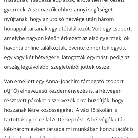
gyermek. A szervezők ehhez annyi segítséget
nyújtanak, hogy az utolsó hétvége után három
hónappal tartanak egy utótalálkozót. Volt egy csoport,
amelybe nagyon későn érkezett az első gyermek, ők
havonta online találkoztak, évente elmentek együtt
egy vagy két hétvégére, látogatták egymást, pedig az
ország legtávolabbi szegleteiből jöttek össze.
Van emellett egy Anna–Joachim támogató csoport
(AJTÓ) elnevezésű kezdeményezés is, a hétvégén
részt vett párokat a szervezők arra buzdítják, hogy
hozzanak létre közösségeket. A váci főiskolán is
tartottak ilyen céllal AJTÓ-képzést. A hétvégék utáni
két-három évben társadalmi munkában konzultációt is