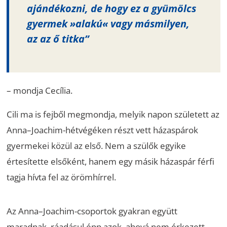
ajándékozni, de hogy ez a gyümölcs
gyermek »alakú« vagy másmilyen,
az az ő titka”
– mondja Cecília.
Cili ma is fejből megmondja, melyik napon született az
Anna–Joachim-hétvégéken részt vett házaspárok
gyermekei közül az első. Nem a szülők egyike
értesítette elsőként, hanem egy másik házaspár férfi
tagja hívta fel az örömhírrel.
Az Anna–Joachim-csoportok gyakran együtt
maradnak, ráadásul épp azok, ahová nem érkezett