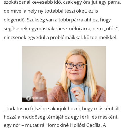
szokásosnál kevesebb idő, csak egy óra jut egy párra,
de mivel a hely nyitottabbá teszi őket, ez is
elegendő. Szükség van a többi párra ahhoz, hogy
segítsenek egymásnak ráeszmélni arra, nem „ufók”,
nincsenek egyedül a problémáikkal, küzdelmeikkel.
„Tudatosan felszínre akarjuk hozni, hogy másként áll
hozzá a meddőség témájához egy férfi, és másként
egy nő” – mutat rá Homokiné Hollósi Cecília. A