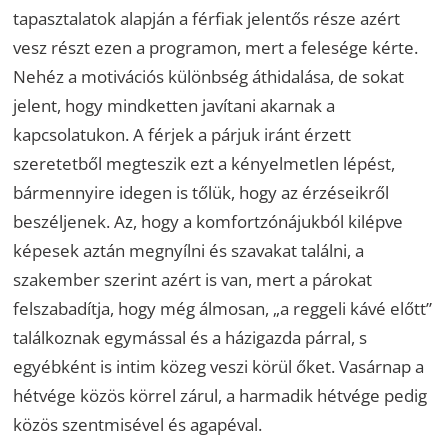
tapasztalatok alapján a férfiak jelentős része azért
vesz részt ezen a programon, mert a felesége kérte.
Nehéz a motivációs különbség áthidalása, de sokat
jelent, hogy mindketten javítani akarnak a
kapcsolatukon. A férjek a párjuk iránt érzett
szeretetből megteszik ezt a kényelmetlen lépést,
bármennyire idegen is tőlük, hogy az érzéseikről
beszéljenek. Az, hogy a komfortzónájukból kilépve
képesek aztán megnyílni és szavakat találni, a
szakember szerint azért is van, mert a párokat
felszabadítja, hogy még álmosan, „a reggeli kávé előtt”
találkoznak egymással és a házigazda párral, s
egyébként is intim közeg veszi körül őket. Vasárnap a
hétvége közös körrel zárul, a harmadik hétvége pedig
közös szentmisével és agapéval.