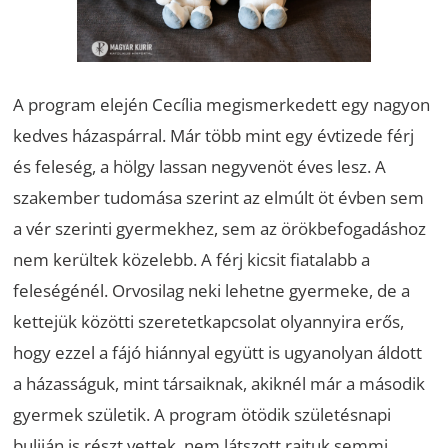
A program elején Cecília megismerkedett egy nagyon
kedves házaspárral. Már több mint egy évtizede férj
és feleség, a hölgy lassan negyvenöt éves lesz. A
szakember tudomása szerint az elmúlt öt évben sem
a vér szerinti gyermekhez, sem az örökbefogadáshoz
nem kerültek közelebb. A férj kicsit fiatalabb a
feleségénél. Orvosilag neki lehetne gyermeke, de a
kettejük közötti szeretetkapcsolat olyannyira erős,
hogy ezzel a fájó hiánnyal együtt is ugyanolyan áldott
a házasságuk, mint társaiknak, akiknél már a második
gyermek születik. A program ötödik születésnapi
buliján is részt vettek, nem látszott rajtuk semmi