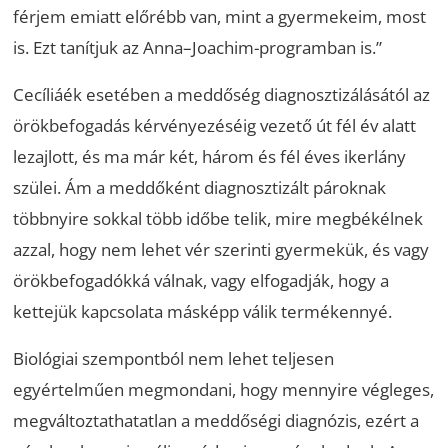
férjem emiatt előrébb van, mint a gyermekeim, most
is. Ezt tanítjuk az Anna–Joachim-programban is.”
Cecíliáék esetében a meddőség diagnosztizálásától az
örökbefogadás kérvényezéséig vezető út fél év alatt
lezajlott, és ma már két, három és fél éves ikerlány
szülei. Ám a meddőként diagnosztizált pároknak
többnyire sokkal több időbe telik, mire megbékélnek
azzal, hogy nem lehet vér szerinti gyermekük, és vagy
örökbefogadókká válnak, vagy elfogadják, hogy a
kettejük kapcsolata másképp válik termékennyé.
Biológiai szempontból nem lehet teljesen
egyértelműen megmondani, hogy mennyire végleges,
megváltoztathatatlan a meddőségi diagnózis, ezért a