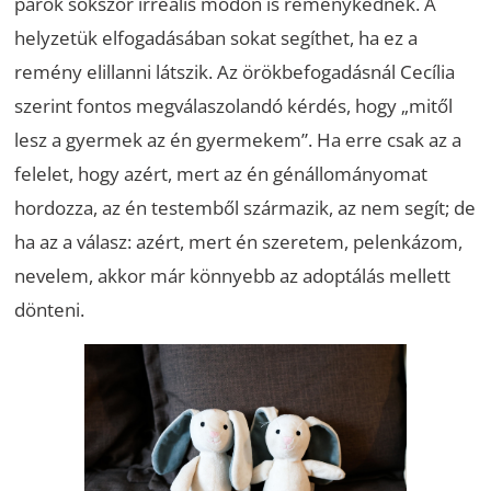
párok sokszor irreális módon is reménykednek. A
helyzetük elfogadásában sokat segíthet, ha ez a
remény elillanni látszik. Az örökbefogadásnál Cecília
szerint fontos megválaszolandó kérdés, hogy „mitől
lesz a gyermek az én gyermekem”. Ha erre csak az a
felelet, hogy azért, mert az én génállományomat
hordozza, az én testemből származik, az nem segít; de
ha az a válasz: azért, mert én szeretem, pelenkázom,
nevelem, akkor már könnyebb az adoptálás mellett
dönteni.