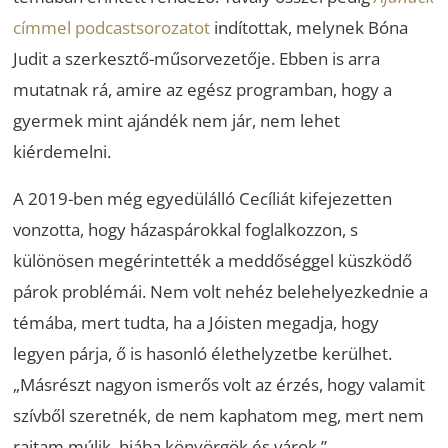
címmel podcastsorozatot
indítottak, melynek Bóna
Judit a szerkesztő-műsorvezetője. Ebben is arra
mutatnak rá, amire az egész programban, hogy a
gyermek mint ajándék nem jár, nem lehet
kiérdemelni.
A 2019-ben még egyedülálló Cecíliát kifejezetten
vonzotta, hogy házaspárokkal foglalkozzon, s
különösen megérintették a meddőséggel küszködő
párok problémái. Nem volt nehéz belehelyezkednie a
témába, mert tudta, ha a Jóisten megadja, hogy
legyen párja, ő is hasonló élethelyzetbe kerülhet.
„Másrészt nagyon ismerős volt az érzés, hogy valamit
szívből szeretnék, de nem kaphatom meg, mert nem
rajtam múlik, hiába könyörgök és várok.”