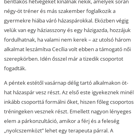
bentlakós hétvégéket kínálnak nekik, amelyek során
négy-öt tréner és más szakember foglalkozik a
gyermekre hiába váró házaspárokkal. Eközben végig
velük van egy háziasszony és egy házigazda, hozzájuk
fordulhatnak, ha valami nem kerek – az utolsó három
alkalmat leszámítva Cecília volt ebben a támogató női
szerepkörben. Idén ősszel már a tizedik csoportot
fogadták.
A péntek estétől vasárnap délig tartó alkalmakon öt-
hat házaspár vesz részt. Az első este igyekeznek minél
inkább csoporttá formálni őket, hiszen főleg csoportos
tréningeken vesznek részt. Emellett nagyon lényeges
elem a párkonzultáció, amikor a férj és a feleség
„nyolcszemközt” lehet egy terapeuta párral. A