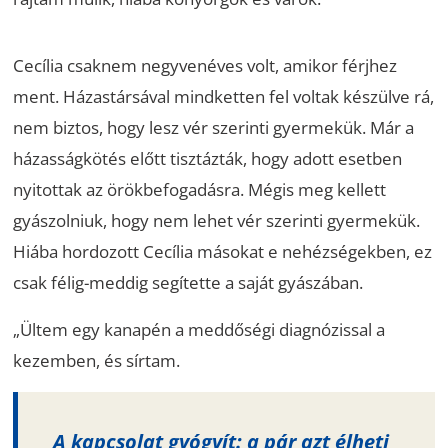
Cecília csaknem negyvenéves volt, amikor férjhez
ment. Házastársával mindketten fel voltak készülve rá,
nem biztos, hogy lesz vér szerinti gyermekük. Már a
házasságkötés előtt tisztázták, hogy adott esetben
nyitottak az örökbefogadásra. Mégis meg kellett
gyászolniuk, hogy nem lehet vér szerinti gyermekük.
Hiába hordozott Cecília másokat e nehézségekben, ez
csak félig-meddig segítette a saját gyászában.
„Ültem egy kanapén a meddőségi diagnózissal a
kezemben, és sírtam.
A kapcsolat gyógyít: a pár azt élheti