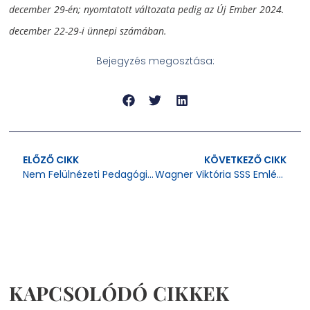
december 29-én; nyomtatott változata pedig az Új Ember 2024.
december 22-29-i ünnepi számában.
Bejegyzés megosztása:
ELŐZŐ CIKK
KÖVETKEZŐ CIKK
Nem Felülnézeti Pedagógia – Beszélgetés A Családi Életre Nevelés Programról
Wagner Viktória SSS Emlékest
KAPCSOLÓDÓ CIKKEK