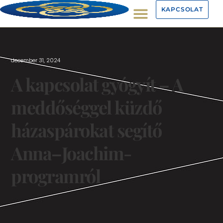
KAPCSOLAT
december 31, 2024
A kapcsolat gyógyít – A
meddőséggel küzdő
házaspárokat segítő
Anna–Joachim-
programról