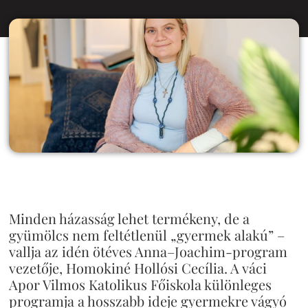
Minden házasság lehet termékeny, de a
gyümölcs nem feltétlenül „gyermek alakú” –
vallja az idén ötéves Anna–Joachim-program
vezetője, Homokiné Hollósi Cecília. A váci
Apor Vilmos Katolikus Főiskola különleges
programja a hosszabb ideje gyermekre vágyó