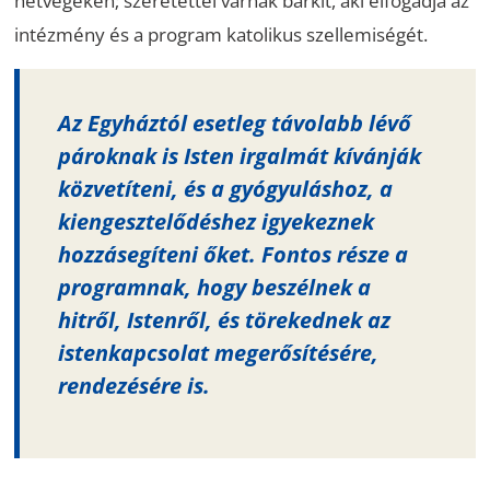
hétvégéken; szeretettel várnak bárkit, aki elfogadja az
intézmény és a program katolikus szellemiségét.
Az Egyháztól esetleg távolabb lévő
pároknak is Isten irgalmát kívánják
közvetíteni, és a gyógyuláshoz, a
kiengesztelődéshez igyekeznek
hozzásegíteni őket. Fontos része a
programnak, hogy beszélnek a
hitről, Istenről, és törekednek az
istenkapcsolat megerősítésére,
rendezésére is.