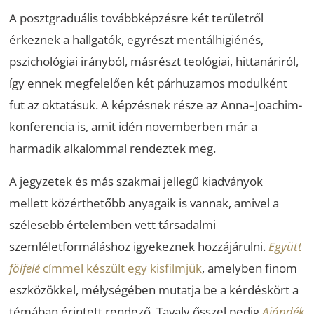
A posztgraduális továbbképzésre két területről
érkeznek a hallgatók, egyrészt mentálhigiénés,
pszichológiai irányból, másrészt teológiai, hittanáriról,
így ennek megfelelően két párhuzamos modulként
fut az oktatásuk. A képzésnek része az Anna–Joachim-
konferencia is, amit idén novemberben már a
harmadik alkalommal rendeztek meg.
A jegyzetek és más szakmai jellegű kiadványok
mellett közérthetőbb anyagaik is vannak, amivel a
szélesebb értelemben vett társadalmi
szemléletformáláshoz igyekeznek hozzájárulni.
Együtt
fölfelé
címmel készült egy kisfilmjük
, amelyben finom
eszközökkel, mélységében mutatja be a kérdéskört a
témában érintett rendező. Tavaly ősszel pedig
Ajándék