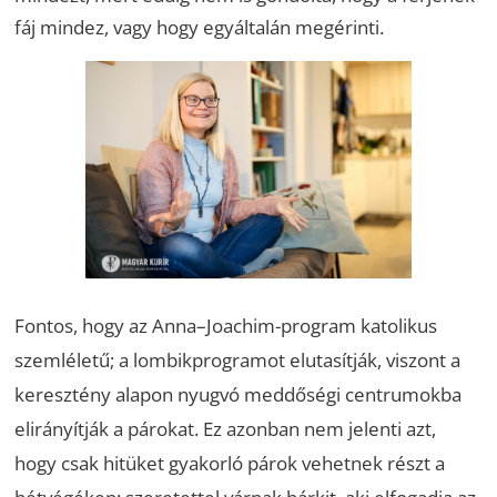
fáj mindez, vagy hogy egyáltalán megérinti.
Fontos, hogy az Anna–Joachim-program katolikus
szemléletű; a lombikprogramot elutasítják, viszont a
keresztény alapon nyugvó meddőségi centrumokba
elirányítják a párokat. Ez azonban nem jelenti azt,
hogy csak hitüket gyakorló párok vehetnek részt a