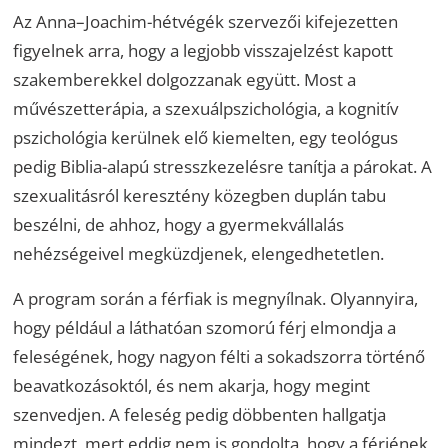
Az Anna–Joachim-hétvégék szervezői kifejezetten
figyelnek arra, hogy a legjobb visszajelzést kapott
szakemberekkel dolgozzanak együtt. Most a
művészetterápia, a szexuálpszichológia, a kognitív
pszichológia kerülnek elő kiemelten, egy teológus
pedig Biblia-alapú stresszkezelésre tanítja a párokat. A
szexualitásról keresztény közegben duplán tabu
beszélni, de ahhoz, hogy a gyermekvállalás
nehézségeivel megküzdjenek, elengedhetetlen.
A program során a férfiak is megnyílnak. Olyannyira,
hogy például a láthatóan szomorú férj elmondja a
feleségének, hogy nagyon félti a sokadszorra történő
beavatkozásoktól, és nem akarja, hogy megint
szenvedjen. A feleség pedig döbbenten hallgatja
mindezt, mert eddig nem is gondolta, hogy a férjének