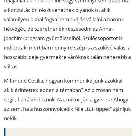
felajánlanak nekik online vagy személyesen. 2022 óta
a konzultáción részt vehetnek olyanok is, akik
valamilyen oknál fogva nem tudják vállalni a három
hétvégét, de szeretnének részesedni az Anna–
Joachim-program gyümölcseiből. Szülőcsoportot is
indítottak, mert bármennyire szép is a szülővé válás, a
hosszabb ideje gyermekre váróknak talán nehezebb a
váltás.
Mit mond Cecília, hogyan kommunikáljunk azokkal,
akik érintettek ebben a témában? Az biztosan nem
segít, ha rákérdezünk: Na, mikor jön a gyerek? Ahogy
az sem, ha a huszonnyolcadik féle „tuti tippet” ajánljuk
nekik.