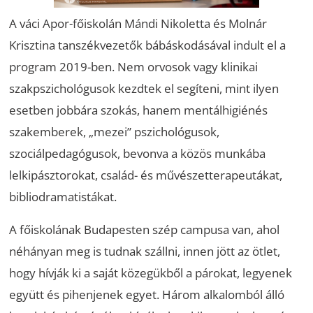
A váci Apor-főiskolán Mándi Nikoletta és Molnár
Krisztina tanszékvezetők bábáskodásával indult el a
program 2019-ben. Nem orvosok vagy klinikai
szakpszichológusok kezdtek el segíteni, mint ilyen
esetben jobbára szokás, hanem mentálhigiénés
szakemberek, „mezei” pszichológusok,
szociálpedagógusok, bevonva a közös munkába
lelkipásztorokat, család- és művészetterapeutákat,
bibliodramatistákat.
A főiskolának Budapesten szép campusa van, ahol
néhányan meg is tudnak szállni, innen jött az ötlet,
hogy hívják ki a saját közegükből a párokat, legyenek
együtt és pihenjenek egyet. Három alkalomból álló