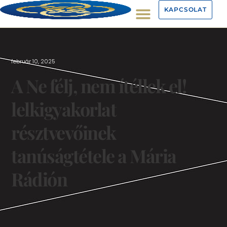
KAPCSOLAT
február 10, 2025
A Ne félj, nem ítéllek el!
lelkigyakorlat
résztvevőinek
tanúságtétele a Mária
Rádión