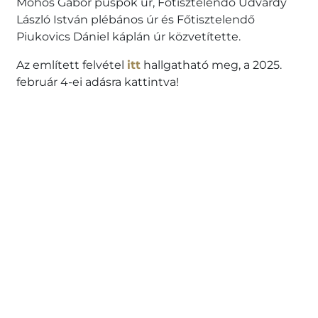
Mohos Gábor püspök úr, Főtisztelendő Udvardy
László István plébános úr és Főtisztelendő
Piukovics Dániel káplán úr közvetítette.
Az említett felvétel
itt
hallgatható meg, a 2025.
február 4-ei adásra kattintva!