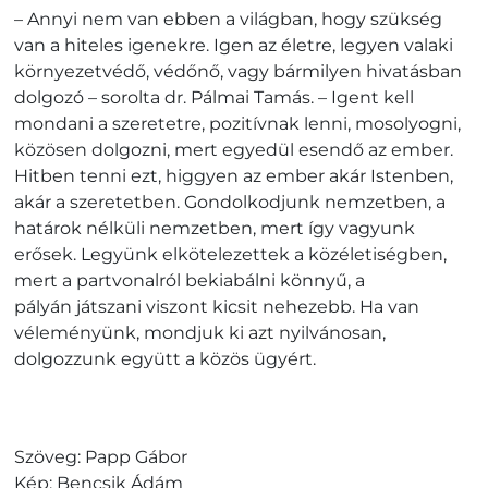
– Annyi nem van ebben a világban, hogy szükség
van a hiteles igenekre. Igen az életre, legyen valaki
környezetvédő, védőnő, vagy bármilyen hivatásban
dolgozó – sorolta dr. Pálmai Tamás. – Igent kell
mondani a szeretetre, pozitívnak lenni, mosolyogni,
közösen dolgozni, mert egyedül esendő az ember.
Hitben tenni ezt, higgyen az ember akár Istenben,
akár a szeretetben. Gondolkodjunk nemzetben, a
határok nélküli nemzetben, mert így vagyunk
erősek. Legyünk elkötelezettek a közéletiségben,
mert a partvonalról bekiabálni könnyű, a
pályán játszani viszont kicsit nehezebb. Ha van
véleményünk, mondjuk ki azt nyilvánosan,
dolgozzunk együtt a közös ügyért.
Szöveg: Papp Gábor
Kép: Bencsik Ádám