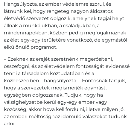
Hangsúlyozta, az ember védelemre szorul, és
látnunk kel, hogy rengeteg nagyon áldozatos
életvédő szervezet dolgozik, amelynek tagjai helyt
állnak a munkájukban, a családjukban, a
mindennapokban, közben pedig megfogalmaznak
az élet egy-egy területére vonatkozó, de egymástól
elkülönülő programot.
– Ezeknek az erejét szeretnénk megerősíteni,
összefogni, és az életvédelem fontosságát evidenssé
tenni a társadalom köztudatában és a
közbeszédben – hangsúlyozta. – Fontosnak tartjuk,
hogy a szervezetek megismerjék egymást,
egységben dolgozzanak. Tudjuk, hogy ha
válsághelyzetbe kerül egy-egy ember vagy
közösség, akkor hova kell fordulni, illetve milyen jó,
az emberi méltósághoz idomuló válaszokat tudunk
adni.