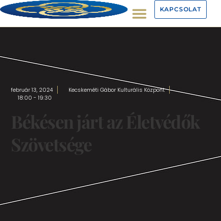
KAPCSOLAT
február 13, 2024
Kecskeméti Gábor Kulturális Központ
18:00 - 19:30
Békésen járt az Életvédők
Szövetsége