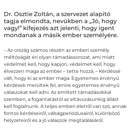
Dr. Osztie Zoltán, a szervezet alapító
tagja elmondta, nevükben a „Jó, hogy
vagy!” kifejezés azt jelenti, hogy igent
mondanak a másik ember személyére.
– Az ország számos részén az emberi személy
méltóságát éri olyan támadássorozat, ami miatt
védelmet kell, hogy kapjon, védelmet kell, hogy
élvezzen maga az ember – tette hozzá. – Kérdéssé
vált, hogy ki az ember maga. Egyetemes érvényű
kérdések merültek fel, amire egyetemes érvényű
válaszokat kell adni. Az említett támadásokkal
szemben, a fogantatástól az eltávozásunkig állást
kell foglalnunk. A teljes emberi életről van szó, annak
fontos kérdéseiről, válságperiódusairól, különböző
helyzeteiről és a jó válaszok megtalálásáról.