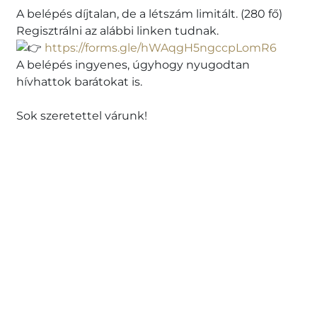
A belépés díjtalan, de a létszám limitált. (280 fő)
Regisztrálni az alábbi linken tudnak.
https://forms.gle/hWAqgH5ngccpLomR6
A belépés ingyenes, úgyhogy nyugodtan
hívhattok barátokat is.
Sok szeretettel várunk!