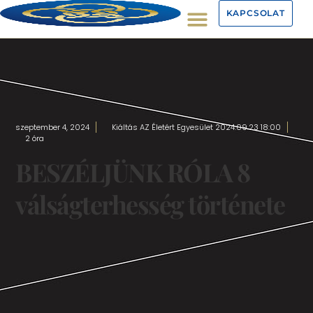
KAPCSOLAT
szeptember 4, 2024
Kiáltás AZ Életért Egyesület 2024.09.23 18:00
2 óra
BESZÉLJÜNK RÓLA 8
válságterhesség története