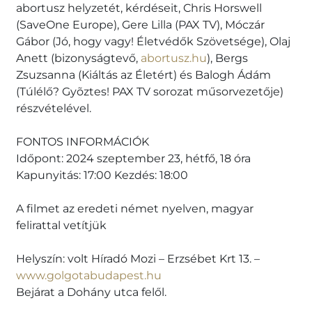
abortusz helyzetét, kérdéseit, Chris Horswell
(SaveOne Europe), Gere Lilla (PAX TV), Móczár
Gábor (Jó, hogy vagy! Életvédők Szövetsége), Olaj
Anett (bizonyságtevő,
abortusz.hu
), Bergs
Zsuzsanna (Kiáltás az Életért) és Balogh Ádám
(Túlélő? Gyõztes! PAX TV sorozat műsorvezetője)
részvételével.
FONTOS INFORMÁCIÓK
Időpont: 2024 szeptember 23, hétfő, 18 óra
Kapunyitás: 17:00 Kezdés: 18:00
A filmet az eredeti német nyelven, magyar
felirattal vetítjük
Helyszín: volt Híradó Mozi – Erzsébet Krt 13. –
www.golgotabudapest.hu
Bejárat a Dohány utca felől.