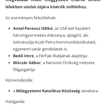
lélekben utolsó útjára kísérők millióihoz.
Az eseményen felszólalnak:
Antal-Ferencz Ildikó
, az USÁ-ból hazatért
háromgyermekes édesanya, újságíró, aki
tolmácsolja Aczél Petra kommunikációkutató,
egyetemi tanár gondolatait is;
Bedő Imre
, a Férfiak Klubjának alapítója;
Móczár Gábor
, a Nemzeti Örökség Intézete
főigazgatója
Közreműködik:
a
Műegyetemi Katolikus Közösség
zenekara
Házigazda: