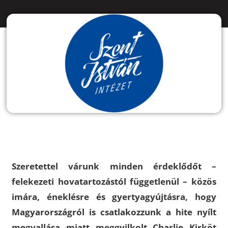
Szeretettel várunk minden érdeklődőt –
felekezeti hovatartozástól függetlenül – közös
imára, éneklésre és gyertyagyújtásra, hogy
Magyarországról is csatlakozzunk a hite nyílt
megvallása miatt meggyilkolt Charlie Kirköt