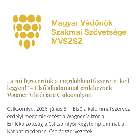
„A mi fegyverünk a megdöbbentő szeretet kell
legyen!” – Első alkalommal emlékeznek
Wagner Viktóriára Csíksomlyón
Csíksomlyó, 2026. július 3. – Első alkalommal szervez
erdélyi megemlékezést a Wagner Viktória
Emlékbizottság a Csíksomlyói Kegytemplommal, a
Kárpát-medencei Családszervezetek