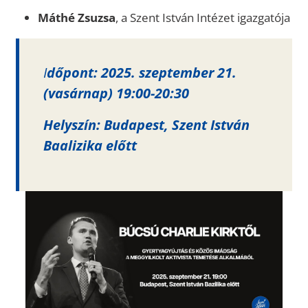
Máthé Zsuzsa
, a Szent István Intézet igazgatója
I
dőpont: 2025. szeptember 21.
(vasárnap) 19:00-20:30
Helyszín: Budapest, Szent István
Baalizika előtt