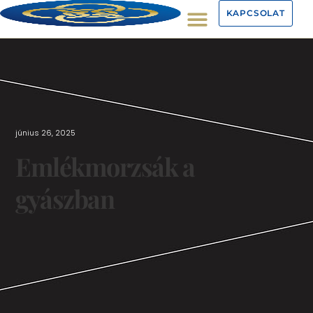
KAPCSOLAT
június 26, 2025
Emlékmorzsák a
gyászban