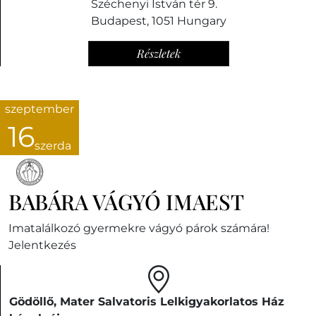
Széchenyi István tér 9.
Budapest
,
1051
Hungary
Részletek
szeptember
16
szerda
BABÁRA VÁGYÓ IMAEST
Imatalálkozó gyermekre vágyó párok számára!
Jelentkezés
Gödöllő, Mater Salvatoris Lelkigyakorlatos Ház