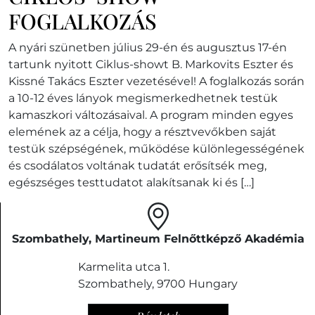
FOGLALKOZÁS
A nyári szünetben július 29-én és augusztus 17-én
tartunk nyitott Ciklus-showt B. Markovits Eszter és
Kissné Takács Eszter vezetésével! A foglalkozás során
a 10-12 éves lányok megismerkedhetnek testük
kamaszkori változásaival. A program minden egyes
elemének az a célja, hogy a résztvevőkben saját
testük szépségének, működése különlegességének
és csodálatos voltának tudatát erősítsék meg,
egészséges testtudatot alakítsanak ki és […]
Szombathely, Martineum Felnőttképző Akadémia
Karmelita utca 1.
Szombathely
,
9700
Hungary