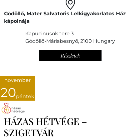
Gödöllő, Mater Salvatoris Lelkigyakorlatos Ház
kápolnája
Kapucinusok tere 3.
Gödöllő-Máriabesnyő
,
2100
Hungary
Részletek
november
20
péntek
HÁZAS HÉTVÉGE –
SZIGETVÁR