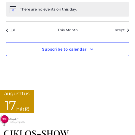
There are no events on this day.
júl
This Month
szept
Subscribe to calendar
augusztus
17
hétfő
CIKLOS-SHOW