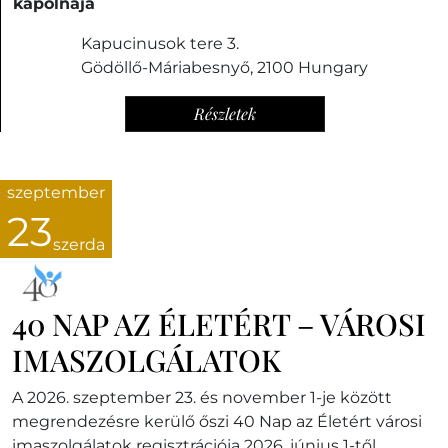
kápolnája
Kapucinusok tere 3.
Gödöllő-Máriabesnyő
,
2100
Hungary
Részletek
szeptember
23
szerda
40 NAP AZ ÉLETÉRT – VÁROSI
IMASZOLGÁLATOK
A 2026. szeptember 23. és november 1-je között
megrendezésre kerülő őszi 40 Nap az Életért városi
imaszolgálatok regisztrációja 2026. június 1-től