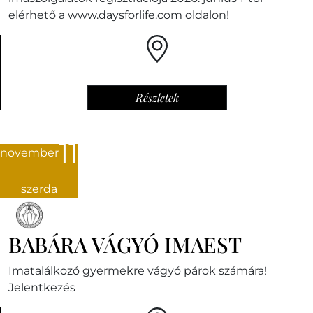
elérhető a www.daysforlife.com oldalon!
Részletek
11
november
szerda
BABÁRA VÁGYÓ IMAEST
Imatalálkozó gyermekre vágyó párok számára!
Jelentkezés