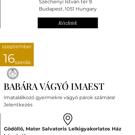
Széchenyi István tér 9.
Budapest
,
1051
Hungary
Részletek
szeptember
16
szerda
BABÁRA VÁGYÓ IMAEST
Imatalálkozó gyermekre vágyó párok számára!
Jelentkezés
Gödöllő, Mater Salvatoris Lelkigyakorlatos Ház