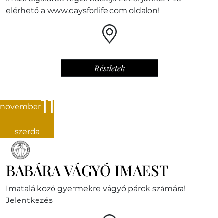
elérhető a www.daysforlife.com oldalon!
Részletek
11
november
szerda
BABÁRA VÁGYÓ IMAEST
Imatalálkozó gyermekre vágyó párok számára!
Jelentkezés