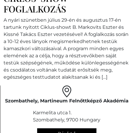
FOGLALKOZÁS
A nyári szünetben július 29-én és augusztus 17-én
tartunk nyitott Ciklus-showt B. Markovits Eszter és
Kissné Takács Eszter vezetésével! A foglalkozás során
a 10-12 éves lányok megismerkedhetnek testük
kamaszkori változásaival. A program minden egyes
elemének az a célja, hogy a résztvevőkben saját
testük szépségének, működése különlegességének
és csodálatos voltának tudatát erősítsék meg,
egészséges testtudatot alakítsanak ki és […]
Szombathely, Martineum Felnőttképző Akadémia
Karmelita utca 1.
Szombathely
,
9700
Hungary