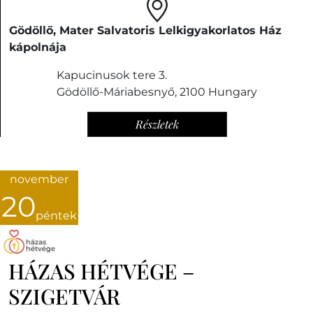
Gödöllő, Mater Salvatoris Lelkigyakorlatos Ház
kápolnája
Kapucinusok tere 3.
Gödöllő-Máriabesnyő
,
2100
Hungary
Részletek
november
20
péntek
HÁZAS HÉTVÉGE –
SZIGETVÁR