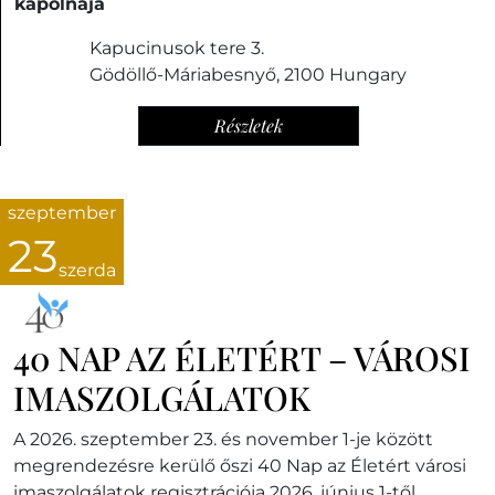
kápolnája
Kapucinusok tere 3.
Gödöllő-Máriabesnyő
,
2100
Hungary
Részletek
szeptember
23
szerda
40 NAP AZ ÉLETÉRT – VÁROSI
IMASZOLGÁLATOK
A 2026. szeptember 23. és november 1-je között
megrendezésre kerülő őszi 40 Nap az Életért városi
imaszolgálatok regisztrációja 2026. június 1-től