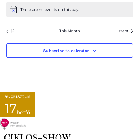
There are no events on this day.
júl
This Month
szept
Subscribe to calendar
augusztus
17
hétfő
CIKLOS-SHOW