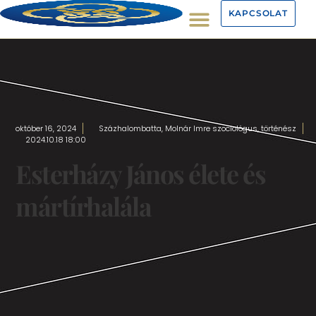
KAPCSOLAT
október 16, 2024
Százhalombatta, Molnár Imre szociológus, történész
2024.10.18 18:00
Esterházy János élete és
mártírhalála