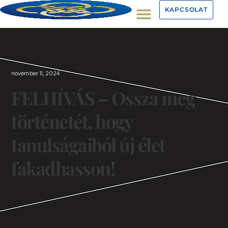
KAPCSOLAT
november 11, 2024
FELHÍVÁS – Ossza meg
történetét, hogy
tanulságaiból új élet
fakadhasson!