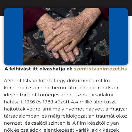
A felhívást itt olvashatja el:
szentistvanintezet.hu
A Szent István Intézet egy dokumentumfilm
keretében szeretné bemutatni a Kádár-rendszer
idején történt tömeges abortuszok társadalmi
hatásait. 1956 és 1989 között 4,4 millió abortuszt
hajtottak végre, ami mély nyomot hagyott a magyar
társadalomban, és máig feldolgozatlan traumát okoz
nemzeti és családi szinten is. A film készítői olyan
nők és családok jelentkezését várják, akik készek