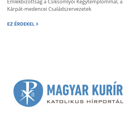
Emlékbizottság a Csíksomlyói Kegytemplommal, a
Kárpát-medencei Családszervezetek
EZ ÉRDEKEL >