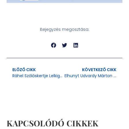
Bejegyzés megosztása:
ELŐZŐ CIKK
KÖVETKEZŐ CIKK
Ráhel Szőlőskertje Lelkigyakorlat
Elhunyt Udvardy Márton Állandó Diakónus
KAPCSOLÓDÓ CIKKEK