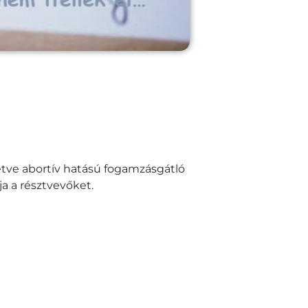
letve abortív hatású fogamzásgátló
a a résztvevőket.