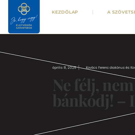
KEZDŐLAP
A SZÖVETS
április 8, 2025
Kovács Ferenc diakónus és Kov
Ne félj, nem 
bánkódj! – 