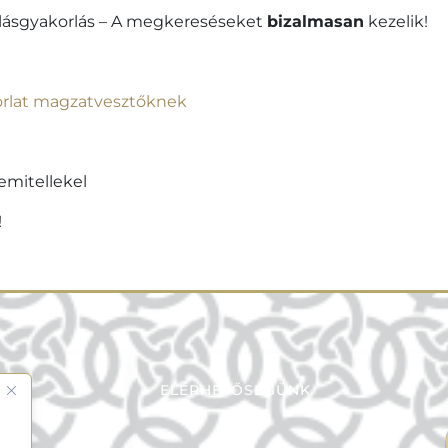
llásgyakorlás – A megkereséseket
bizalmasan
kezelik!
yakorlat magzatvesztőknek
emitellekel
!
ELÉRHETŐSÉGÜNK