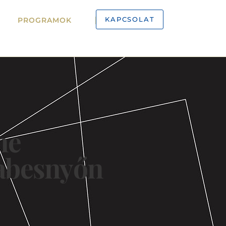
KAPCSOLAT
PROGRAMOK
 ne
iabesnyőn