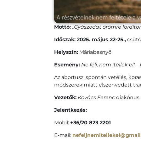
Mottó:
„Gyászodat örömre fordít
Időszak:
2025. május 22-25.,
csütö
Helyszín:
Máriabesnyő
Esemény:
Ne félj, nem ítéllek el! –
Az abortusz, spontán vetélés, kora
módszerek miatt elszenvedett trau
Vezetők:
Kovács Ferenc
diakónus
Jelentkezés:
Mobil:
+36/20 823 2201
E-mail:
nefeljnemitellekel@gmai