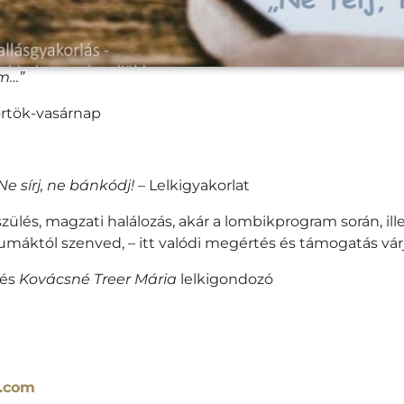
om…”
rtök-vasárnap
 Ne sírj, ne bánkódj!
– Lelkigyakorlat
szülés, magzati halálozás, akár a lombikprogram során, il
máktól szenved, – itt valódi megértés és támogatás várj
 és
Kovácsné Treer Mária
lelkigondozó
l.com