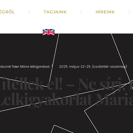
ÉGRŐL
TAGJAINK
HÍREINK
ácsné Treer Mária lelkigondozó
2025. május 22-25. (csütörtök-vasárnap)
ítéllek el! – Ne sírj,
Lelkigyakorlat Már