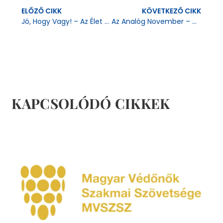
ELŐZŐ CIKK
KÖVETKEZŐ CIKK
Jó, Hogy Vagy! – Az Élet Védelme A Fogantatástól A Természetes Halálig
Az Analóg November – Gyűjts Offline Időt Az Iskoládért! Kampány Nyitóeseménye
KAPCSOLÓDÓ CIKKEK