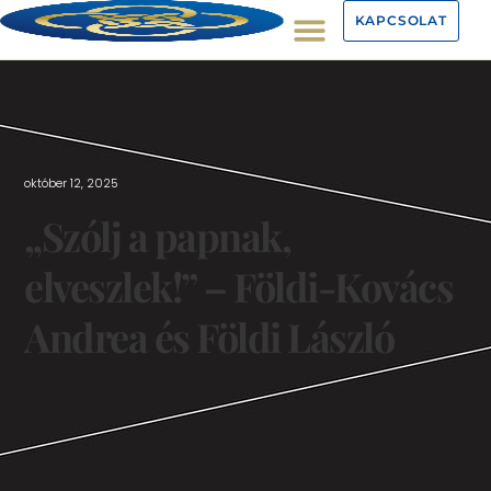
KAPCSOLAT
október 12, 2025
„Szólj a papnak,
elveszlek!” – Földi-Kovács
Andrea és Földi László