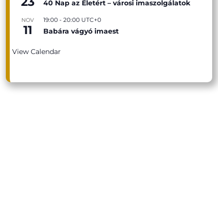
23
40 Nap az Életért – városi imaszolgálatok
19:00
-
20:00
UTC+0
NOV
11
Babára vágyó imaest
View Calendar