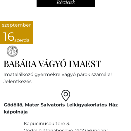
Részletek
szeptember
16
szerda
BABÁRA VÁGYÓ IMAEST
Imatalálkozó gyermekre vágyó párok számára!
Jelentkezés
Gödöllő, Mater Salvatoris Lelkigyakorlatos Ház
kápolnája
Kapucinusok tere 3.
Gödöllő-Máriabesnyő
,
2100
Hungary