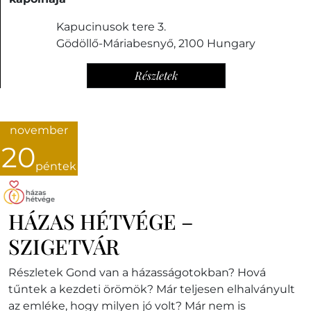
Kapucinusok tere 3.
Gödöllő-Máriabesnyő
,
2100
Hungary
Részletek
november
20
péntek
HÁZAS HÉTVÉGE –
SZIGETVÁR
Részletek Gond van a házasságotokban? Hová
tűntek a kezdeti örömök? Már teljesen elhalványult
az emléke, hogy milyen jó volt? Már nem is