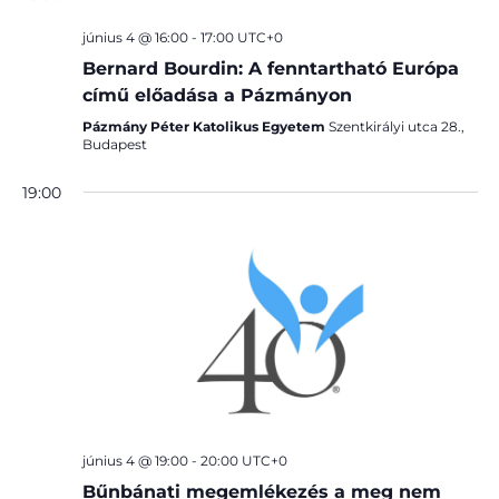
Nav
date.
AND
június 4 @ 16:00
-
17:00
UTC+0
VIEW
Bernard Bourdin: A fenntartható Európa
című előadása a Pázmányon
NAVI
Pázmány Péter Katolikus Egyetem
Szentkirályi utca 28.,
Budapest
19:00
június 4 @ 19:00
-
20:00
UTC+0
Bűnbánati megemlékezés a meg nem