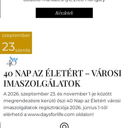
Részletek
szeptember
23
szerda
40 NAP AZ ÉLETÉRT – VÁROSI
IMASZOLGÁLATOK
A 2026. szeptember 23. és november 1-je között
megrendezésre kerülő őszi 40 Nap az Életért városi
imaszolgálatok regisztrációja 2026. június 1-től
elérhető a www.daysforlife.com oldalon!