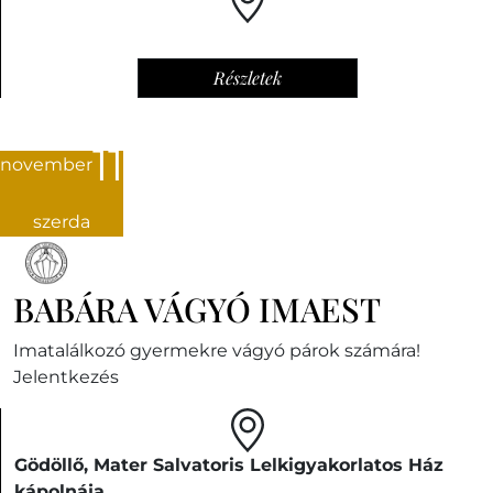
Részletek
11
november
szerda
BABÁRA VÁGYÓ IMAEST
Imatalálkozó gyermekre vágyó párok számára!
Jelentkezés
Gödöllő, Mater Salvatoris Lelkigyakorlatos Ház
kápolnája