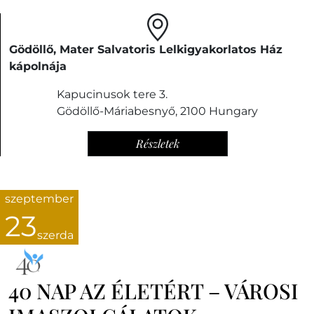
Gödöllő, Mater Salvatoris Lelkigyakorlatos Ház
kápolnája
Kapucinusok tere 3.
Gödöllő-Máriabesnyő
,
2100
Hungary
Részletek
szeptember
23
szerda
40 NAP AZ ÉLETÉRT – VÁROSI