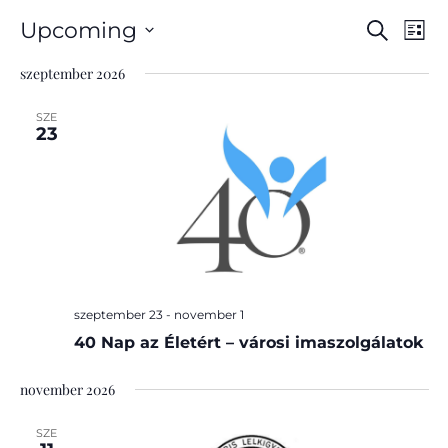
EVEN
Eve
Upcoming
Search
List
Vi
Select
SEAR
szeptember 2026
Nav
date.
AND
SZE
VIEW
23
NAVI
szeptember 23
-
november 1
40 Nap az Életért – városi imaszolgálatok
november 2026
SZE