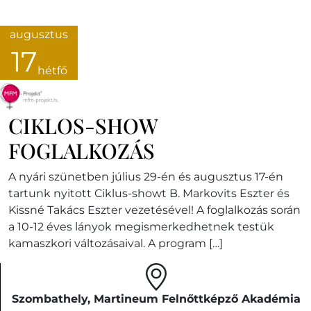
augusztus
17
hétfő
CIKLOS-SHOW
FOGLALKOZÁS
A nyári szünetben július 29-én és augusztus 17-én
tartunk nyitott Ciklus-showt B. Markovits Eszter és
Kissné Takács Eszter vezetésével! A foglalkozás során
a 10-12 éves lányok megismerkedhetnek testük
kamaszkori változásaival. A program […]
Szombathely, Martineum Felnőttképző Akadémia