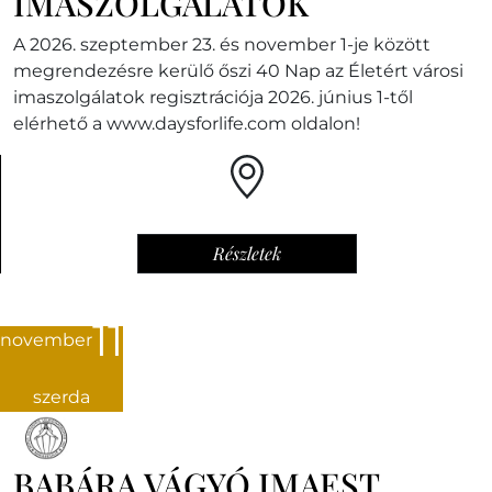
IMASZOLGÁLATOK
A 2026. szeptember 23. és november 1-je között
megrendezésre kerülő őszi 40 Nap az Életért városi
imaszolgálatok regisztrációja 2026. június 1-től
elérhető a www.daysforlife.com oldalon!
Részletek
11
november
szerda
BABÁRA VÁGYÓ IMAEST