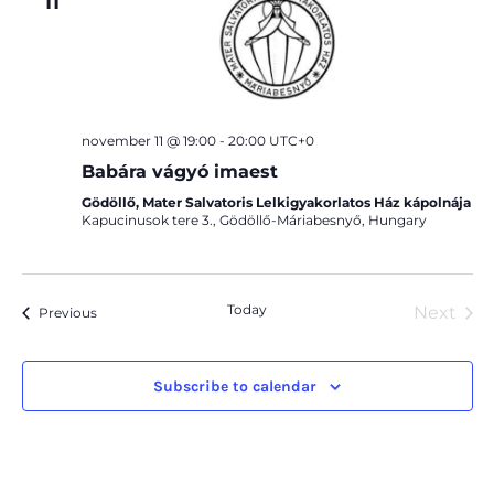
11
november 11 @ 19:00
-
20:00
UTC+0
Babára vágyó imaest
Gödöllő, Mater Salvatoris Lelkigyakorlatos Ház kápolnája
Kapucinusok tere 3., Gödöllő-Máriabesnyő, Hungary
Today
Next
Events
Previous
Event
Subscribe to calendar