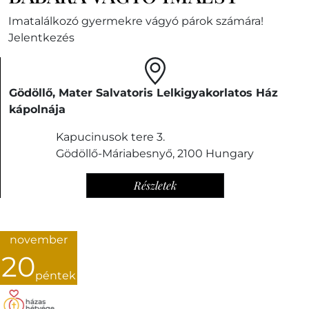
Imatalálkozó gyermekre vágyó párok számára!
Jelentkezés
Gödöllő, Mater Salvatoris Lelkigyakorlatos Ház
kápolnája
Kapucinusok tere 3.
Gödöllő-Máriabesnyő
,
2100
Hungary
Részletek
november
20
péntek