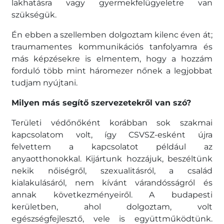
lakhatásra vagy gyermekfelügyeletre van
szükségük.
Én ebben a szellemben dolgoztam kilenc éven át;
traumamentes kommunikációs tanfolyamra és
más képzésekre is elmentem, hogy a hozzám
forduló több mint háromezer nőnek a legjobbat
tudjam nyújtani.
Milyen más segítő szervezetekről van szó?
Területi védőnőként korábban sok szakmai
kapcsolatom volt, így CSVSZ-esként újra
felvettem a kapcsolatot például az
anyaotthonokkal. Kijártunk hozzájuk, beszéltünk
nekik nőiségről, szexualitásról, a család
kialakulásáról, nem kívánt várandósságról és
annak következményeiről. A budapesti
kerületben, ahol dolgoztam, volt
egészségfejlesztő, vele is együttműködtünk.