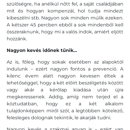
szülőségre, ha anélkül nőtt fel, a saját családjában
mit és hogyan kompenzál, hol tudja mindezt
kibeszélni stb. Nagyon sok minden múlik ezeken.
A kétszer 45 percben ebből a sok mindenből kell
összeraknunk, hogy mi a valós indok, amiért eljött
hozzánk.
Nagyon kevés időnek tűnik…
Az is, főleg, hogy sokak esetében az alapoktól
indulunk – ezért nagyon fontos a prevenció. A
kilenc évem alatt nagyon kevesen éltek a
lehetőséggel, hogy a két előírt beszélgetés között
vagy akár a kérőlap kiadása után újra
megkeressenek. Addig, amíg nem terjed el a
köztudatban, hogy ez a két alkalom
tulajdonképpen miről szól, a legtöbben kötelező,
felesleges dolognak tekintik, le akarják tudni.
Nagyon kevés a szakmai anyag is – ezért van