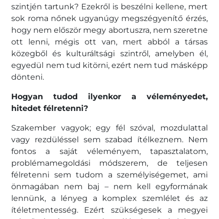
szintjén tartunk? Ezekről is beszélni kellene, mert
sok roma nőnek ugyanúgy megszégyenítő érzés,
hogy nem először megy abortuszra, nem szeretne
ott lenni, mégis ott van, mert abból a társas
közegből és kulturáltsági szintről, amelyben él,
egyedül nem tud kitörni, ezért nem tud másképp
dönteni.
Hogyan tudod ilyenkor a véleményedet,
hitedet félretenni?
Szakember vagyok; egy fél szóval, mozdulattal
vagy rezdüléssel sem szabad ítélkeznem. Nem
fontos a saját véleményem, tapasztalatom,
problémamegoldási módszerem, de teljesen
félretenni sem tudom a személyiségemet, ami
önmagában nem baj – nem kell egyformának
lennünk, a lényeg a komplex szemlélet és az
ítéletmentesség. Ezért szükségesek a megyei