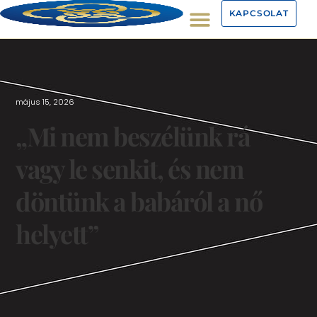
KAPCSOLAT
május 15, 2026
„Mi nem beszélünk rá
vagy le senkit, és nem
döntünk a babáról a nő
helyett”