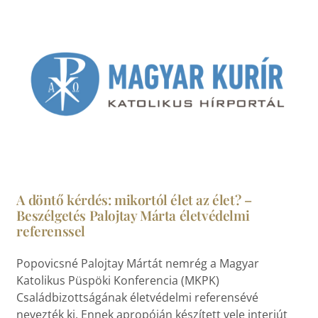
A döntő kérdés: mikortól élet az élet? –
Beszélgetés Palojtay Márta életvédelmi
referenssel
Popovicsné Palojtay Mártát nemrég a Magyar
Katolikus Püspöki Konferencia (MKPK)
Családbizottságának életvédelmi referensévé
nevezték ki. Ennek apropóján készített vele interjút