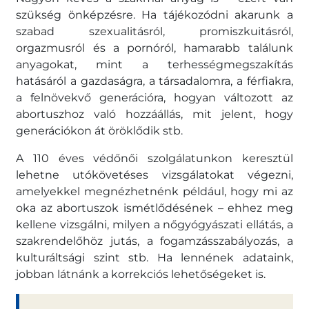
szükség önképzésre. Ha tájékozódni akarunk a
szabad szexualitásról, promiszkuitásról,
orgazmusról és a pornóról, hamarabb találunk
anyagokat, mint a terhességmegszakítás
hatásáról a gazdaságra, a társadalomra, a férfiakra,
a felnövekvő generációra, hogyan változott az
abortuszhoz való hozzáállás, mit jelent, hogy
generációkon át öröklődik stb.
A 110 éves védőnői szolgálatunkon keresztül
lehetne utókövetéses vizsgálatokat végezni,
amelyekkel megnézhetnénk például, hogy mi az
oka az abortuszok ismétlődésének – ehhez meg
kellene vizsgálni, milyen a nőgyógyászati ellátás, a
szakrendelőhöz jutás, a fogamzásszabályozás, a
kulturáltsági szint stb. Ha lennének adataink,
jobban látnánk a korrekciós lehetőségeket is.