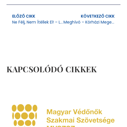
ELŐZŐ CIKK
KÖVETKEZŐ CIKK
Ne Félj, Nem Ítéllek El! – Lelkigyakorlat Magzatvesztőknek
Meghívó – Kórházi Megemlékezés A Meg Nem Született Gyermekekről
KAPCSOLÓDÓ CIKKEK