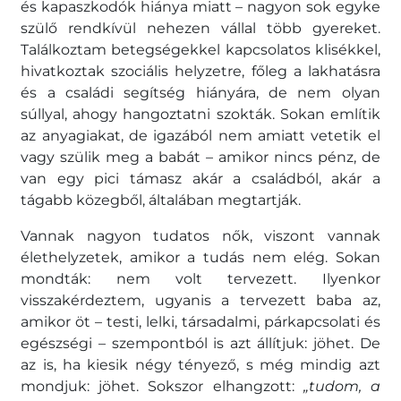
és kapaszkodók hiánya miatt – nagyon sok egyke
szülő rendkívül nehezen vállal több gyereket.
Találkoztam betegségekkel kapcsolatos klisékkel,
hivatkoztak szociális helyzetre, főleg a lakhatásra
és a családi segítség hiányára, de nem olyan
súllyal, ahogy hangoztatni szokták. Sokan említik
az anyagiakat, de igazából nem amiatt vetetik el
vagy szülik meg a babát – amikor nincs pénz, de
van egy pici támasz akár a családból, akár a
tágabb közegből, általában megtartják.
Vannak nagyon tudatos nők, viszont vannak
élethelyzetek, amikor a tudás nem elég. Sokan
mondták: nem volt tervezett. Ilyenkor
visszakérdeztem, ugyanis a tervezett baba az,
amikor öt – testi, lelki, társadalmi, párkapcsolati és
egészségi – szempontból is azt állítjuk: jöhet. De
az is, ha kiesik négy tényező, s még mindig azt
mondjuk: jöhet. Sokszor elhangzott:
„tudom, a