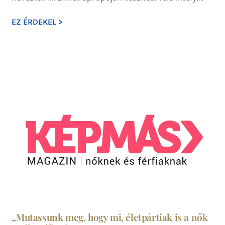
EZ ÉRDEKEL >
„Mutassunk meg, hogy mi, életpártiak is a nők