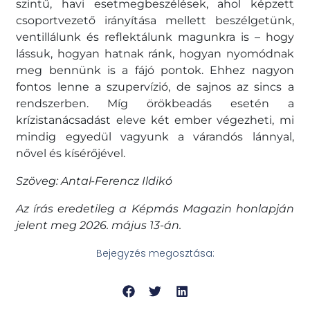
szintű, havi esetmegbeszélések, ahol képzett
csoportvezető irányítása mellett beszélgetünk,
ventillálunk és reflektálunk magunkra is – hogy
lássuk, hogyan hatnak ránk, hogyan nyomódnak
meg bennünk is a fájó pontok. Ehhez nagyon
fontos lenne a szupervízió, de sajnos az sincs a
rendszerben. Míg örökbeadás esetén a
krízistanácsadást eleve két ember végezheti, mi
mindig egyedül vagyunk a várandós lánnyal,
nővel és kísérőjével.
Szöveg: Antal-Ferencz Ildikó
Az írás eredetileg a Képmás Magazin honlapján
jelent meg 2026. május 13-án.
Bejegyzés megosztása: