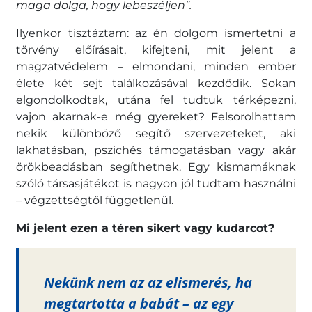
maga dolga, hogy lebeszéljen”.
Ilyenkor tisztáztam: az én dolgom ismertetni a
törvény előírásait, kifejteni, mit jelent a
magzatvédelem – elmondani, minden ember
élete két sejt találkozásával kezdődik. Sokan
elgondolkodtak, utána fel tudtuk térképezni,
vajon akarnak-e még gyereket? Felsorolhattam
nekik különböző segítő szervezeteket, aki
lakhatásban, pszichés támogatásban vagy akár
örökbeadásban segíthetnek. Egy kismamáknak
szóló társasjátékot is nagyon jól tudtam használni
– végzettségtől függetlenül.
Mi jelent ezen a téren sikert vagy kudarcot?
Nekünk nem az az elismerés, ha
megtartotta a babát – az egy