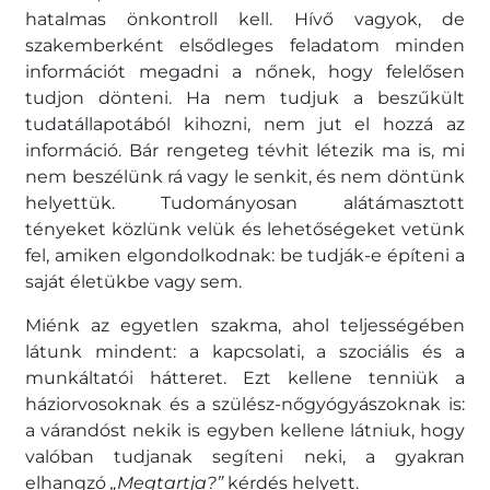
hatalmas önkontroll kell. Hívő vagyok, de
szakemberként elsődleges feladatom minden
információt megadni a nőnek, hogy felelősen
tudjon dönteni. Ha nem tudjuk a beszűkült
tudatállapotából kihozni, nem jut el hozzá az
információ. Bár rengeteg tévhit létezik ma is, mi
nem beszélünk rá vagy le senkit, és nem döntünk
helyettük. Tudományosan alátámasztott
tényeket közlünk velük és lehetőségeket vetünk
fel, amiken elgondolkodnak: be tudják-e építeni a
saját életükbe vagy sem.
Miénk az egyetlen szakma, ahol teljességében
látunk mindent: a kapcsolati, a szociális és a
munkáltatói hátteret. Ezt kellene tenniük a
háziorvosoknak és a szülész-nőgyógyászoknak is:
a várandóst nekik is egyben kellene látniuk, hogy
valóban tudjanak segíteni neki, a gyakran
elhangzó
„Megtartja?”
kérdés helyett.