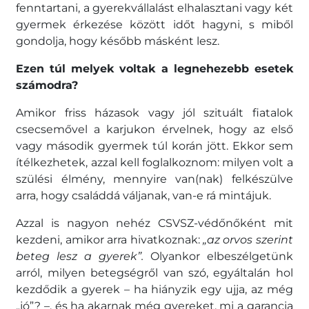
fenntartani, a gyerekvállalást elhalasztani vagy két
gyermek érkezése között időt hagyni, s miből
gondolja, hogy később másként lesz.
Ezen túl melyek voltak a legnehezebb esetek
számodra?
Amikor friss házasok vagy jól szituált fiatalok
csecsemővel a karjukon érvelnek, hogy az első
vagy második gyermek túl korán jött. Ekkor sem
ítélkezhetek, azzal kell foglalkoznom: milyen volt a
szülési élmény, mennyire van(nak) felkészülve
arra, hogy családdá váljanak, van-e rá mintájuk.
Azzal is nagyon nehéz CSVSZ-védőnőként mit
kezdeni, amikor arra hivatkoznak:
„az orvos szerint
beteg lesz a gyerek”.
Olyankor elbeszélgetünk
arról, milyen betegségről van szó, egyáltalán hol
kezdődik a gyerek – ha hiányzik egy ujja, az még
„jó”? –, és ha akarnak még gyereket, mi a garancia