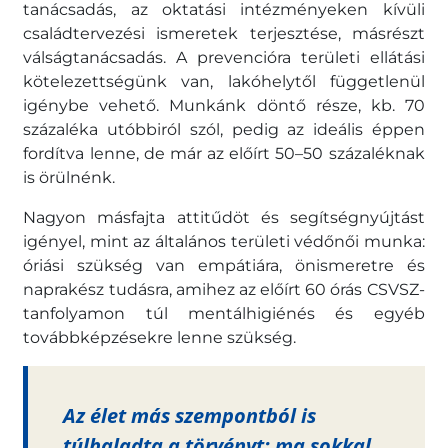
tanácsadás, az oktatási intézményeken kívüli
családtervezési ismeretek terjesztése, másrészt
válságtanácsadás. A prevencióra területi ellátási
kötelezettségünk van, lakóhelytől függetlenül
igénybe vehető. Munkánk döntő része, kb. 70
százaléka utóbbiról szól, pedig az ideális éppen
fordítva lenne, de már az előírt 50–50 százaléknak
is örülnénk.
Nagyon másfajta attitűdöt és segítségnyújtást
igényel, mint az általános területi védőnői munka:
óriási szükség van empátiára, önismeretre és
naprakész tudásra, amihez az előírt 60 órás CSVSZ-
tanfolyamon túl mentálhigiénés és egyéb
továbbképzésekre lenne szükség.
Az élet más szempontból is
túlhaladta a törvényt: ma sokkal