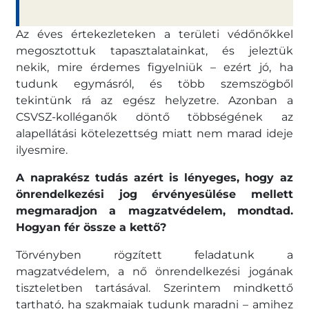
Az éves értekezleteken a területi védőnőkkel
megosztottuk tapasztalatainkat, és jeleztük
nekik, mire érdemes figyelniük – ezért jó, ha
tudunk egymásról, és több szemszögből
tekintünk rá az egész helyzetre. Azonban a
CSVSZ-kolléganők döntő többségének az
alapellátási kötelezettség miatt nem marad ideje
ilyesmire.
A naprakész tudás azért is lényeges, hogy az
önrendelkezési jog érvényesülése mellett
megmaradjon a magzatvédelem, mondtad.
Hogyan fér össze a kettő?
Törvényben rögzített feladatunk a
magzatvédelem, a nő önrendelkezési jogának
tiszteletben tartásával. Szerintem mindkettő
tartható, ha szakmaiak tudunk maradni – amihez